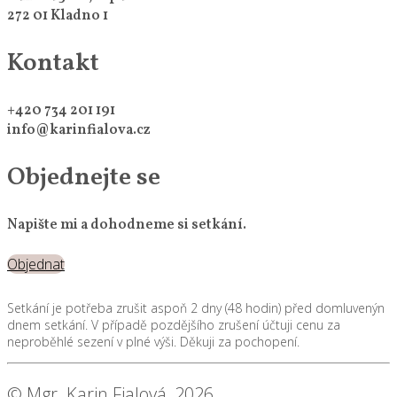
272 01 Kladno 1
Kontakt
+420 734 201 191
info@karinfialova.cz
Objednejte se
Napište mi a dohodneme si setkání.
Objednat
Setkání je potřeba zrušit aspoň 2 dny (48 hodin) před domluvenýn
dnem setkání. V případě pozdějšího zrušení účtuji cenu za
neproběhlé sezení v plné výši. Děkuji za pochopení.
© Mgr. Karin Fialová, 2026